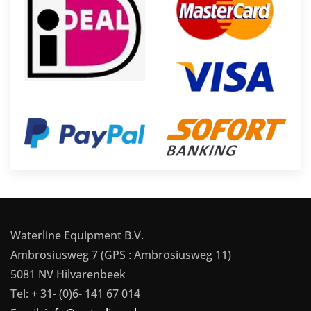
Waterline Equipment B.V.
Ambrosiusweg 7 (GPS : Ambrosiusweg 11)
5081 NV Hilvarenbeek
Tel: + 31- (0)6- 141 67 014