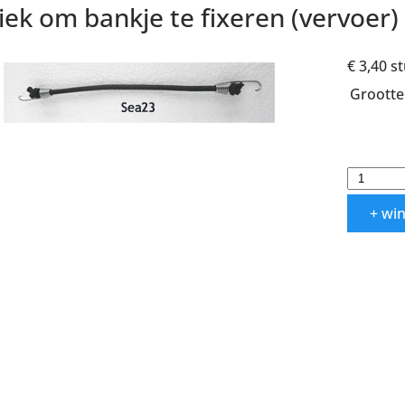
iek om bankje te fixeren (vervoer)
€ 3,40
s
Grootte
+ wi