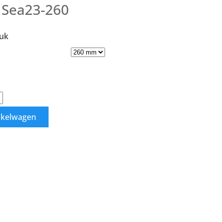
Sea23-260
tuk
nkelwagen