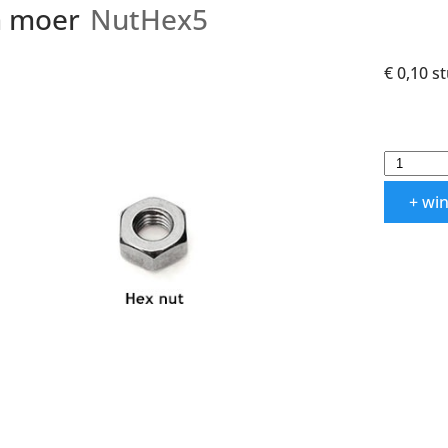
 moer
NutHex5
€ 0,10
s
+ wi