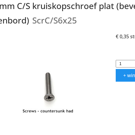
mm C/S kruiskopschroef plat (bev
enbord)
ScrC/S6x25
€ 0,35
s
+ wi